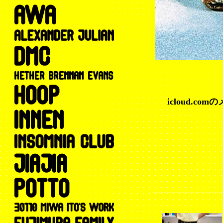
⚠️
icloud.