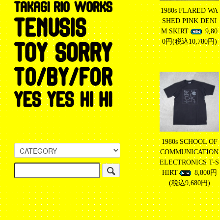
1980s FLARED WA
SHED PINK DENI
M SKIRT
9,80
0円(税込10,780円)
1980s SCHOOL OF
COMMUNICATION
ELECTRONICS T-S
HIRT
8,800円
(税込9,680円)