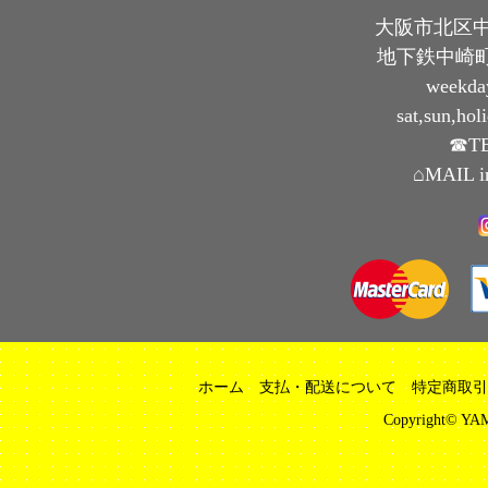
大阪市北区中崎
地下鉄中崎町
weekda
sat,sun,ho
☎TE
⌂MAIL i
ホーム
支払・配送について
特定商取引
Copyright© YAM