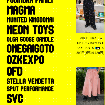
1980s FLORAL WI
DE LEG RAYON E
ASY PANTS
8,
800円(税込9,680円)