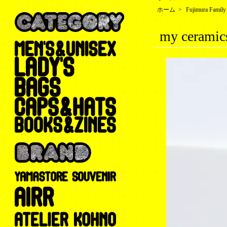
ホーム
>
Fujimura Family
my cerami