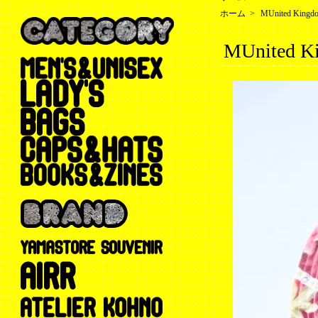
ホーム
>
MUnited Kingd
MUnited K