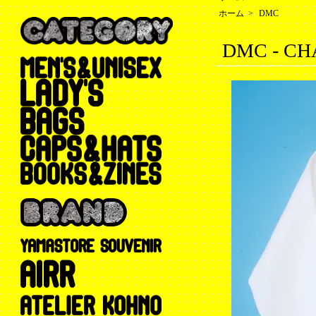
ホーム
>
DMC
DMC - CH