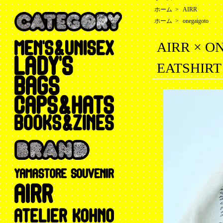
ホーム
>
AIRR
ホーム
>
onegaigoto
AIRR × O
EATSHIRT