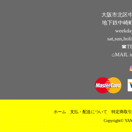
大阪市北区中崎
地下鉄中崎町
weekda
sat,sun,ho
☎TE
⌂MAIL i
ホーム
支払・配送について
特定商取引
Copyright© YAM