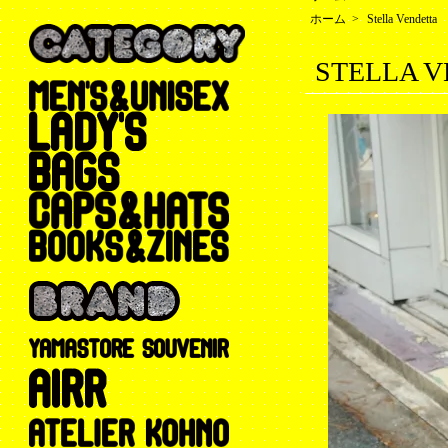
ホーム
>
Stella Vendetta
STELLA V