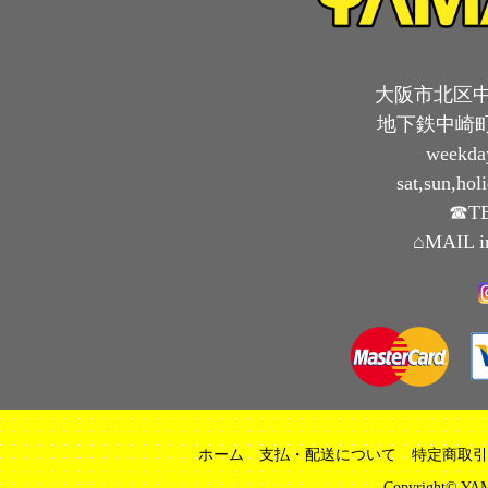
大阪市北区中崎
地下鉄中崎町
weekda
sat,sun,ho
☎TE
⌂MAIL i
ホーム
支払・配送について
特定商取引
Copyright© YAM