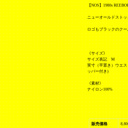
【NOS】1980s REEBOK
ニューオールドストッ
ロゴもブラックのクー
《サイズ》
サイズ表記 M
実寸（平置き）ウエスト33
ッパー付き)
《素材》
ナイロン100%
販売価格
8,8