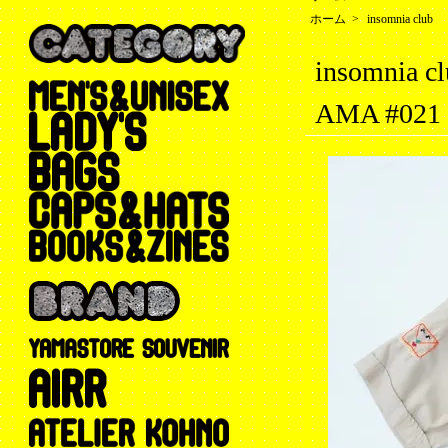
ホーム
>
insomnia club
insomnia 
AMA #021