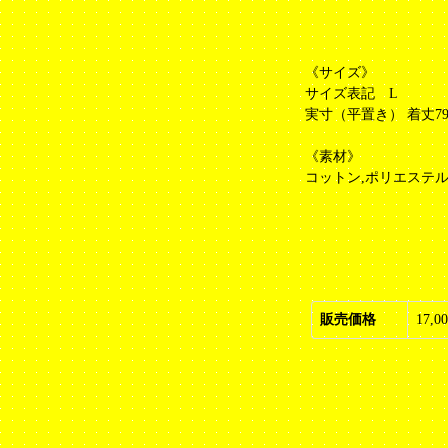
《サイズ》
サイズ表記 L
実寸（平置き） 着丈79cm
《素材》
コットン,ポリエステ
販売価格
17,