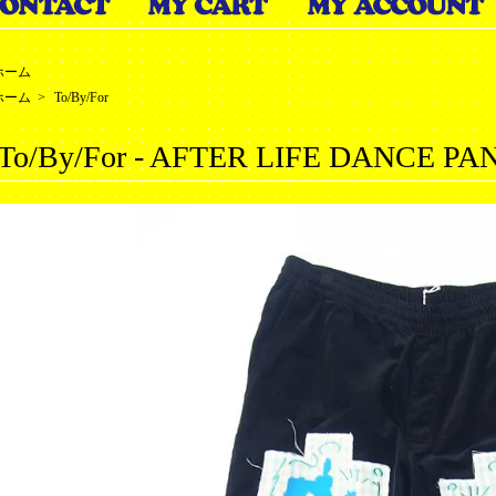
ホーム
ホーム
>
To/By/For
To/By/For - AFTER LIFE DANCE PA