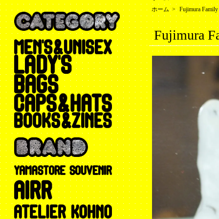
ホーム
>
Fujimura Family
Fujimura 