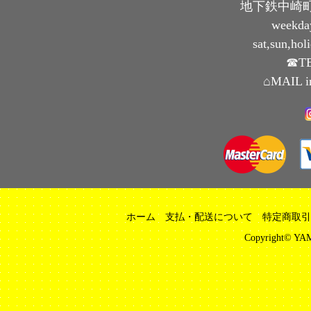
地下鉄中崎町
weekda
sat,sun,ho
☎TE
⌂MAIL i
ホーム
支払・配送について
特定商取引
Copyright© YAM