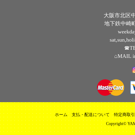
大阪市北区中崎
地下鉄中崎町
weekda
sat,sun,ho
☎TE
⌂MAIL i
ホーム
支払・配送について
特定商取引
Copyright© YAM