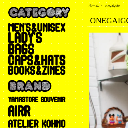
ホーム
>
onegaigoto
ONEGAIGO