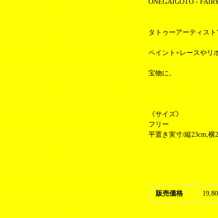
ONEGAIGOTO - FAIRY
タトゥーアーティスト"trsu
ペイント+レースやリ
宝物に。
《サイズ》
フリー
平置き実寸/縦23cm,横2
販売価格
19,