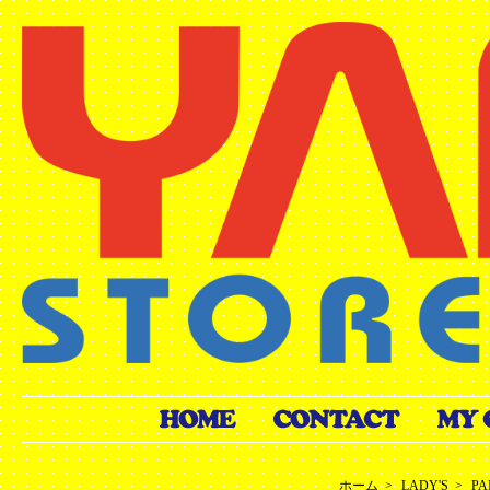
ホーム
>
LADY'S
>
PA