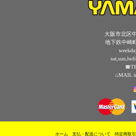
大阪市北区中崎
地下鉄中崎町
weekda
sat,sun,ho
☎TE
⌂MAIL i
ホーム
支払・配送について
特定商取引