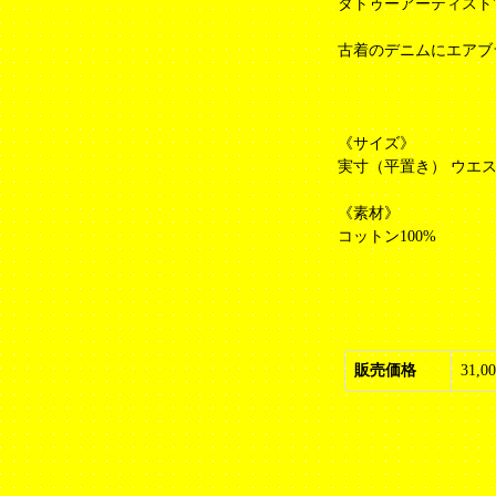
タトゥーアーティスト"trsu
古着のデニムにエアブ
《サイズ》
実寸（平置き） ウエスト42
《素材》
コットン100%
販売価格
31,