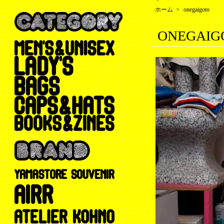
ホーム
>
onegaigoto
ONEGAIGO