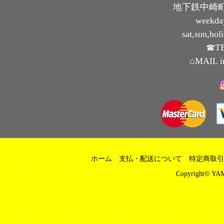
地下鉄中崎町
weekda
sat,sun,ho
☎TE
⌂MAIL i
ホーム
支払・配送について
特定商取引
Copyright© YAM