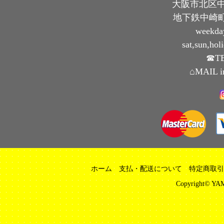
大阪市北区中崎
地下鉄中崎町
weekda
sat,sun,ho
☎TE
⌂MAIL i
ホーム
支払・配送について
特定商取引
Copyright© YAM